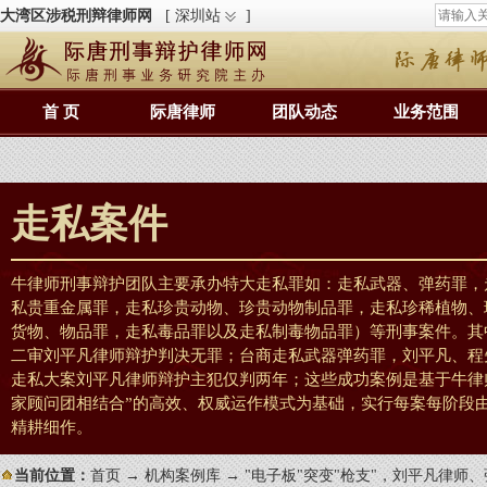
大湾区涉税刑辩律师网
[ 深圳站
]
首 页
际唐律师
团队动态
业务范围
走私案件
牛律师刑事辩护团队主要承办特大走私罪如：走私武器、弹药罪，
私贵重金属罪，走私珍贵动物、珍贵动物制品罪，走私珍稀植物、
货物、物品罪，走私毒品罪以及走私制毒物品罪）等刑事案件。其中
二审刘平凡律师辩护判决无罪；台商走私武器弹药罪，刘平凡、程
走私大案刘平凡律师辩护主犯仅判两年；这些成功案例是基于牛律
家顾问团相结合”的高效、权威运作模式为基础，实行每案每阶段
精耕细作。
当前位置：
首页
→
机构案例库
→ "电子板"突变"枪支"，刘平凡律