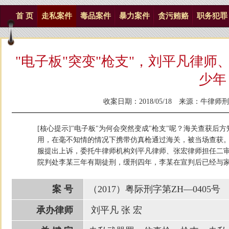
首 页
走私案件
毒品案件
暴力案件
贪污贿赂
职务犯罪
"电子板"突变"枪支"，刘平凡律
少年
收案日期：2018/05/18 来源：
牛律师刑
[核心提示]"电子板"为何会突然变成"枪支"呢？海关查获
用，在毫不知情的情况下携带仿真枪通过海关，被当场查获
服提出上诉，委托牛律师机构刘平凡律师、张宏律师担任二
院判处李某三年有期徒刑，缓刑四年，李某在宣判后已经与
案 号
（2017）粤际刑字第ZH—0405号
承办律师
刘平凡 张 宏