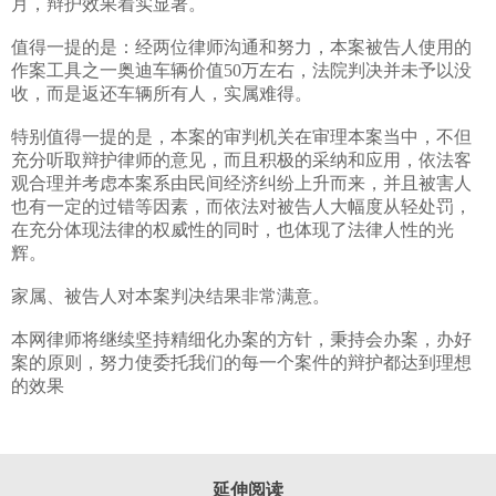
月，辩护效果着实显著。
值得一提的是：经两位律师沟通和努力，本案被告人使用的
作案工具之一奥迪车辆价值
50
万左右，法院判决并未予以没
收，而是返还车辆所有人，实属难得。
特别值得一提的是，本案的审判机关在审理本案当中，不但
充分听取辩护律师的意见，而且积极的采纳和应用，依法客
观合理并考虑本案系由民间经济纠纷上升而来，并且被害人
也有一定的过错等因素，而依法对被告人大幅度从轻处罚，
在充分体现法律的权威性的同时，也体现了法律人性的光
辉。
家属、被告人对本案判决结果非常满意。
本网律师将继续坚持精细化办案的方针，秉持会办案，办好
案的原则，努力使委托我们的每一个案件的辩护都达到理想
的效果
延伸阅读