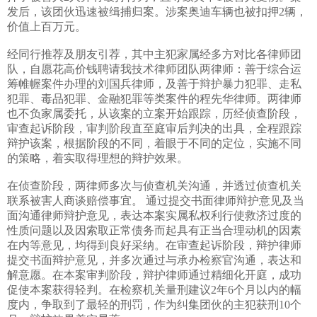
发后，该团伙迅速被缉捕归案。涉案奥迪车辆也被扣押
2
辆，
价值上百万元。
经同行推荐及朋友引荐，其中主犯家属经多方对比各律师团
队，自愿花高价钱聘请我技术律师团队两律师：善于综合运
筹帷幄案件办理的刘国兵律师，及善于辩护暴力犯罪、走私
犯罪、毒品犯罪、金融犯罪等类案件的程先华律师。两律师
也不负家属委托，从该案的立案开始跟踪，历经侦查阶段，
审查起诉阶段，审判阶段直至庭审后判决的出具，全程跟踪
辩护该案，根据阶段的不同，着眼于不同的定位，实施不同
的策略，着实取得理想的辩护效果。
在侦查阶段，两律师多次与侦查机关沟通，并透过侦查机关
联系被害人商谈赔偿事宜。
通过提交书面律师辩护意见及当
面沟通律师辩护意见，表达本案实属私权利行使救济过度的
性质问题以及因索取正常债务而起具有正当合理动机的因素
在内等意见，均得到良好采纳。在审查起诉阶段，辩护律师
提交书面辩护意见，并多次通过与承办检察官沟通，表达和
解意愿。在本案审判阶段，辩护律师通过精细化开庭，成功
促使本案获得轻判。在检察机关量刑建议
2
年
6
个月以内的幅
度内，争取到了最轻的刑罚，作为纠集团伙的主犯获刑
10
个