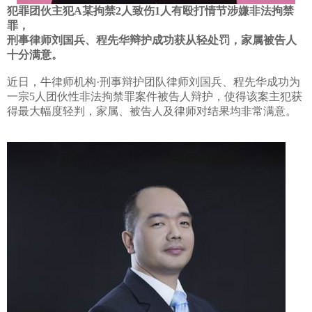
犯罪团伙主犯
A
某拘禁
2
人致伤
1
人有殴打情节涉嫌非法拘禁
罪，
刑事律师刘国兵、程先华辩护成功获从轻处罚，家属被告人
十分满意。
近日，牛律师机构·刑事辩护团队律师刘国兵、程先华成功为
一宗
5
人团伙性非法拘禁罪案件被告人辩护，使得该案主犯获
得最大幅度轻判，家属、被告人及律师对结果均非常满意。