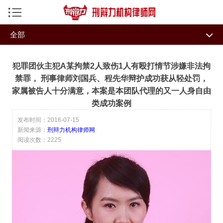
手机导航菜单
全部
返回首页
全部
团队大事记
机构律师
犯罪团伙主犯A某拘禁2人致伤1人有殴打情节涉嫌非法拘
团队荣誉
律师视频
刑事资讯
禁罪， 刑事律师刘国兵、程先华辩护成功获从轻处罚，
家属被告人十分满意，本案是本团队代理的又一人身自由
媒体报道
讲坛视频
私募危机处理研究中心
类成功案例
经典案例
牛律师刑辩力学院
今日热点
发布时间：2016-07-15
新闻来源：
刑辩力机构律师网
机构律师专题
智辩特训
阅读次数：2225
律小牛系统
成功案例
律师文集
业务专长