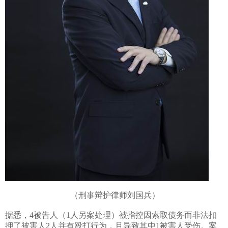
（刑事辩护律师刘国兵）
据悉，
4
被告人（
1
人另案处理）被指控因索取债务而非法扣
押了被害人
2
人并有殴打行为，且导致其中
1
被害人受伤。案