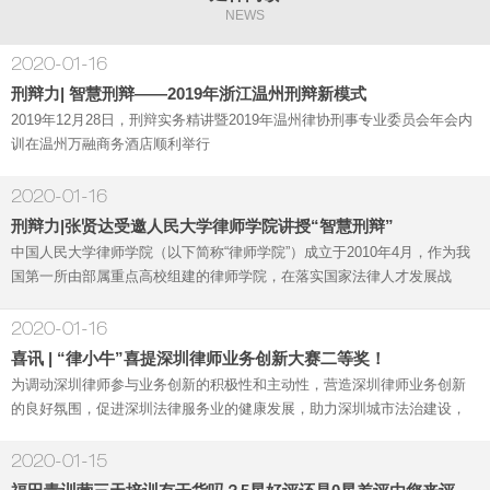
NEWS
2020-01-16
刑辩力| 智慧刑辩——2019年浙江温州刑辩新模式
2019年12月28日，刑辩实务精讲暨2019年温州律协刑事专业委员会年会内
训在温州万融商务酒店顺利举行
2020-01-16
刑辩力|张贤达受邀人民大学律师学院讲授“智慧刑辩”
中国人民大学律师学院（以下简称“律师学院”）成立于2010年4月，作为我
国第一所由部属重点高校组建的律师学院，在落实国家法律人才发展战
略，创新中国律师专业化教育之路上硕果累累。而刑辩力机构近年来，在
探
2020-01-16
喜讯 | “律小牛”喜提深圳律师业务创新大赛二等奖！
为调动深圳律师参与业务创新的积极性和主动性，营造深圳律师业务创新
的良好氛围，促进深圳法律服务业的健康发展，助力深圳城市法治建设，
深圳市律师协会举办第三届深圳律师业务创新大赛，经过产品征集、网络
投票、专
2020-01-15