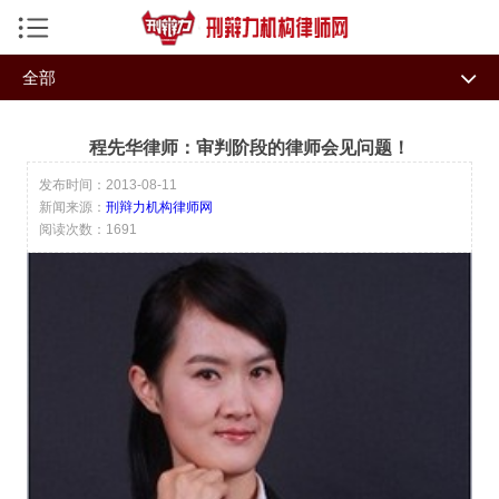
手机导航菜单
全部
返回首页
全部
团队大事记
机构律师
程先华律师：审判阶段的律师会见问题！
团队荣誉
律师视频
刑事资讯
发布时间：2013-08-11
新闻来源：
刑辩力机构律师网
媒体报道
讲坛视频
私募危机处理研究中心
阅读次数：1691
经典案例
牛律师刑辩力学院
今日热点
机构律师专题
智辩特训
律小牛系统
成功案例
律师文集
业务专长