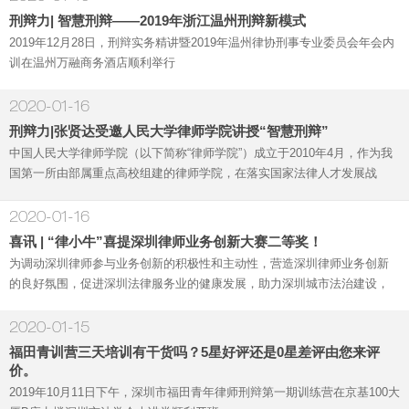
刑辩力| 智慧刑辩——2019年浙江温州刑辩新模式
2019年12月28日，刑辩实务精讲暨2019年温州律协刑事专业委员会年会内
训在温州万融商务酒店顺利举行
2020-01-16
刑辩力|张贤达受邀人民大学律师学院讲授“智慧刑辩”
中国人民大学律师学院（以下简称“律师学院”）成立于2010年4月，作为我
国第一所由部属重点高校组建的律师学院，在落实国家法律人才发展战
略，创新中国律师专业化教育之路上硕果累累。而刑辩力机构近年来，在
探
2020-01-16
喜讯 | “律小牛”喜提深圳律师业务创新大赛二等奖！
为调动深圳律师参与业务创新的积极性和主动性，营造深圳律师业务创新
的良好氛围，促进深圳法律服务业的健康发展，助力深圳城市法治建设，
深圳市律师协会举办第三届深圳律师业务创新大赛，经过产品征集、网络
投票、专
2020-01-15
福田青训营三天培训有干货吗？5星好评还是0星差评由您来评
价。
2019年10月11日下午，深圳市福田青年律师刑辩第一期训练营在京基100大