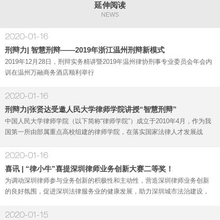
延伸阅读
NEWS
2020-01-16
刑辩力| 智慧刑辩——2019年浙江温州刑辩新模式
2019年12月28日，刑辩实务精讲暨2019年温州律协刑事专业委员会年会内
训在温州万融商务酒店顺利举行
2020-01-16
刑辩力|张贤达受邀人民大学律师学院讲授“智慧刑辩”
中国人民大学律师学院（以下简称“律师学院”）成立于2010年4月，作为我
国第一所由部属重点高校组建的律师学院，在落实国家法律人才发展战
略，创新中国律师专业化教育之路上硕果累累。而刑辩力机构近年来，在
探
2020-01-16
喜讯 | “律小牛”喜提深圳律师业务创新大赛二等奖！
为调动深圳律师参与业务创新的积极性和主动性，营造深圳律师业务创新
的良好氛围，促进深圳法律服务业的健康发展，助力深圳城市法治建设，
深圳市律师协会举办第三届深圳律师业务创新大赛，经过产品征集、网络
投票、专
2020-01-15