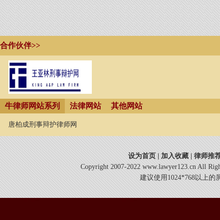
合作伙伴>>
牛律师网站系列
法律网站
其他网站
唐柏成刑事辩护律师网
设为首页
|
加入收藏
|
律师推
Copyright 2007-2022 www.lawyer123.cn 
建议使用1024*768以上