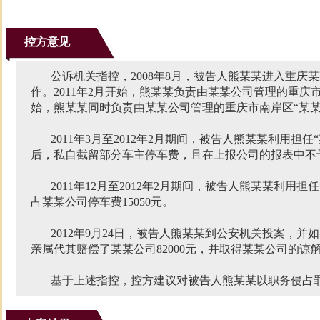
控方意见
公诉机关指控，
2008
年
8
月，被告人熊某某进入重庆某
作。
2011
年
2
月开始，熊某某负责由某某公司管理的重庆市
始，熊某某同时负责由某某公司管理的重庆市南岸区“某某
2011
年
3
月至
2012
年
2
月期间，被告人熊某某利用担任“
后，私自截留部分车主停车费，且在上报公司的报表中不
2011
年
12
月至
2012
年
2
月期间，被告人熊某某利用担任
占某某公司停车费
15050
元。
2012
年
9
月
24
日，被告人熊某某到公安机关投案，并如
亲属代其赔偿了某某公司
82000
元，并取得某某公司的谅
基于上述指控，控方建议对被告人熊某某以职务侵占