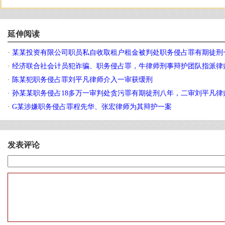
延伸阅读
·
某某投资有限公司职员私自收取租户租金被判处职务侵占罪有期徒刑
·
经济联合社会计员犯诈骗、职务侵占罪，牛律师刑事辩护团队指派律
·
陈某犯职务侵占罪刘平凡律师介入一审获缓刑
·
孙某某职务侵占18多万一审判处贪污罪有期徒刑八年，二审刘平凡
·
G某涉嫌职务侵占罪程先华、张宏律师为其辩护一案