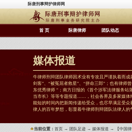
际唐刑事辩护律师网
首 页
际唐律师
团队动态
媒体报道
牛律师刑辩团队律师因术业有专攻且严谨执着而成
剑客”、“被冤屈者救星”、“拼命三郎”；也有律师
东优秀律师 ”；南方日报的《首个涉军法律服务
当市长》等等专题报道……，社会各界及多家媒体
能短的时间内把新闻传递给受众，也尽早满足受众
律人的百年梦想，彰显着牛律师刑辩团队法律人的
当前位置：
首页
→
团队足迹
→
媒体报道
→ 【中国