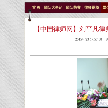
首 页
团队大事记
团队荣誉
律师视频
媒
【中国律师网】刘平凡律
2015/4/23 17:57:5