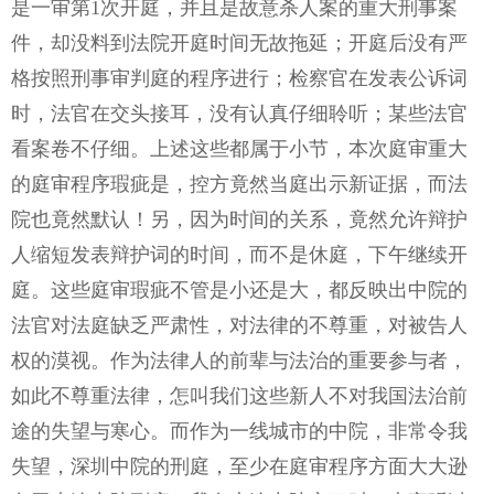
是一审第1次开庭，并且是故意杀人案的重大刑事案
件，却没料到法院开庭时间无故拖延；开庭后没有严
格按照刑事审判庭的程序进行；检察官在发表公诉词
时，法官在交头接耳，没有认真仔细聆听；某些法官
看案卷不仔细。上述这些都属于小节，本次庭审重大
的庭审程序瑕疵是，控方竟然当庭出示新证据，而法
院也竟然默认！另，因为时间的关系，竟然允许辩护
人缩短发表辩护词的时间，而不是休庭，下午继续开
庭。这些庭审瑕疵不管是小还是大，都反映出中院的
法官对法庭缺乏严肃性，对法律的不尊重，对被告人
权的漠视。作为法律人的前辈与法治的重要参与者，
如此不尊重法律，怎叫我们这些新人不对我国法治前
途的失望与寒心。而作为一线城市的中院，非常令我
失望，深圳中院的刑庭，至少在庭审程序方面大大逊