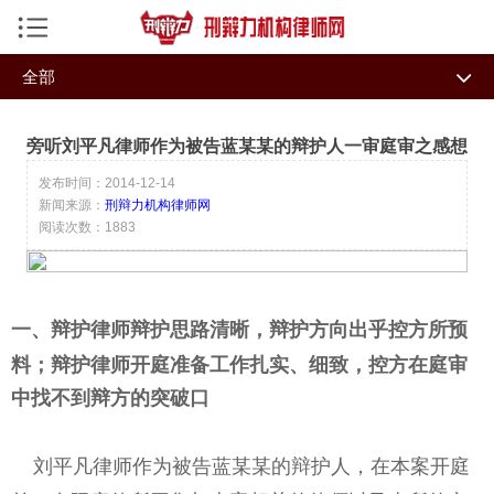
手机导航菜单
全部
返回首页
全部
辩护词鉴赏
机构律师
旁听刘平凡律师作为被告蓝某某的辩护人一审庭审之感想
文学诗歌
随想杂谈
刑事资讯
发布时间：2014-12-14
新闻来源：
刑辩力机构律师网
办案手记
学术文章
私募危机处理研究中心
阅读次数：1883
法律论证书
刑辩讲坛
今日热点
刑辩痴人
智辩特训
一、辩护律师辩护思路清晰，辩护方向出乎控方所预
律小牛系统
料；辩护律师
开庭准备工作扎实、细致，控方在庭审
成功案例
中找不到辩方的突破口
律师文集
刘平凡律师作为被告蓝某某的辩护人，在本案开庭
业务专长