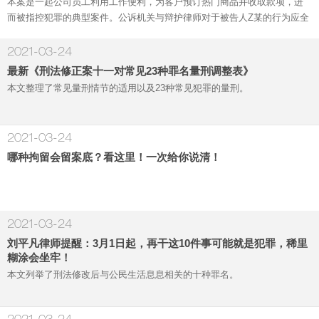
本案是一起公司员工利用工作便利，为客户预订热门商品并收取款项，进
而被指控犯罪的典型案件。公诉机关与辩护律师对于被告人Z某的行为应全
部定性为非国家工作人员受贿罪，还是部分行为仅属违规违纪产生了重大
分歧。
2021-03-24
最新《刑法修正案十一对常见23种罪名量刑调整表》
本文整理了常见量刑情节的适用以及23种常见犯罪的量刑。
2021-03-24
哪种拘留会留案底？看这里！一次给你说清！
2021-03-24
刘平凡律师提醒：3月1日起，再干这10件事可能就是犯罪，稀里
糊涂会坐牢！
本文列举了刑法修改后与公民生活息息相关的十种罪名。