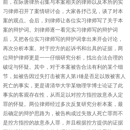
前，在际唐律所召集与本案相关的律师以及本所的实
业务范围
习律师召开了案情研讨会，大家各抒己见，谈了对本
案的观点。会后，刘律师让各位实习律师写了关于本
机构足迹
案的辩护词。刘律师逐一看完实习律师写的辩护词
刑辩常识
后，又把各位实习律师写的辩护词拿出来开会讨论，
罪名档案
再次分析本案。对于控方的起诉书和出具的证据，两
位辩护律师更是一一仔细研究分析，找出合法合理的
新法速递
破绽与怀疑。其中，对于本案被告合法有利的某个细
联系我们
节，如被告因过失打击被害人第1锤是否足以致被害人
死亡的事实，更是请清华大学某物理学博士论证了此
事实的客观存在性，从而足以对控方指控故意杀人定
罪的怀疑。两位律师经过多次反复研究分析本案，最
后确定的辩护思路为，被告构成过失致人死亡罪而不
是控方指控的故意杀人罪，并且根据控方提供的证据