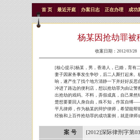
首 页
最近开庭
办案日志
正在办理
成功
杨某因抢劫罪被
收案日期：2012/03/2
[核心提示]杨某，男，香港人，已婚，育有
妻子因家务事发生争吵，后二人厮打起来。
响，遂产生了找个地方清静一下并好好反思
冲进了路边的便利店，想以抢劫罪为由让警
出抢劫的戏码。不料，弄假成真，自己果然
楚想要要回人身自由，殊不知，作茧自缚—
平凡律师，作为杨某的辩护律师，希望能帮
经验和上百件抢劫罪的成功案例，就是律师
案 号
[2012]深际律刑字第03