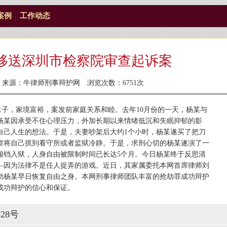
案例
工作动态
移送深圳市检察院审查起诉案
8 来源：
牛律师刑事辩护网
浏览次数：6751次
二子，家境富裕，案发前家庭关系和睦。去年10月份的一天，杨某与
杨某因承受不住心理压力，外加长期以来情绪低沉和失眠抑郁的影
自己人生的想法。于是，夫妻吵架后大约1个小时，杨某遂买了把刀
察将自己抓到看守所或者监狱冷静。于是，求刑心切的杨某遂演了一
锒铛入狱，人身自由被限制时间已长达5个月。今日杨某终于反思清
—因为法律不是任人捉弄的游戏。近日，其家属委托本网首席律师刘
助杨某早日恢复自由之身。本网刑事律师团队丰富的抢劫罪成功辩护
成功辩护的信心和保证。
28号