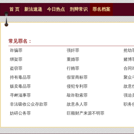
首 页
新法速递
今日热点
刑辩常识
罪名档案
常见罪名：
诈骗罪
强奸罪
抢劫
绑架罪
重婚罪
赌博
盗窃罪
行贿罪
合同
持有毒品罪
假冒商标罪
聚众
贩卖毒品罪
侵犯专利罪
故意
寻衅滋事罪
敲诈勒索罪
强迫
非法吸收公众存款罪
故意杀人罪
职务
妨碍公务罪
巨额财产来源不明罪