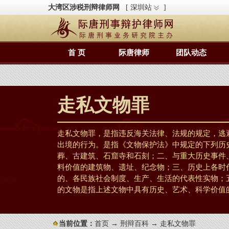
大湾区涉税刑辩律师网
[ 深圳站
]
首 页
际唐律师
团队动态
走私文物罪
走私文物罪，是指违反海关法律、法规的规定，逃
出境的行为。是指《文物保护法》中规定的下列历
葬、古建筑、石窟寺和石刻；二、与重大历史事件
料价值的建筑物、遗址、纪念物；三、历史上各时
的、各民族社会制度、生产、生活的代表性实物；
的文物是指上述文物中具有历史、艺术、科学价值
当前位置：
首页
→
刑辩百科
→ 走私文物罪