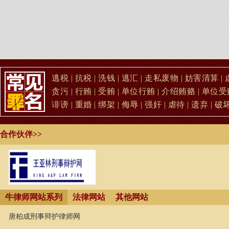
逃税
|
抗税
|
洗钱
|
逃汇
|
走私废物
|
妨害清算
|
贪污
|
行贿
|
受贿
|
单位行贿
|
介绍贿赂
|
单位受
诽谤
|
重婚
|
绑架
|
侮辱
|
强奸
|
虐待
|
遗弃
|
破
合作伙伴>>
牛律师网站系列
法律网站
其他网站
唐柏成刑事辩护律师网