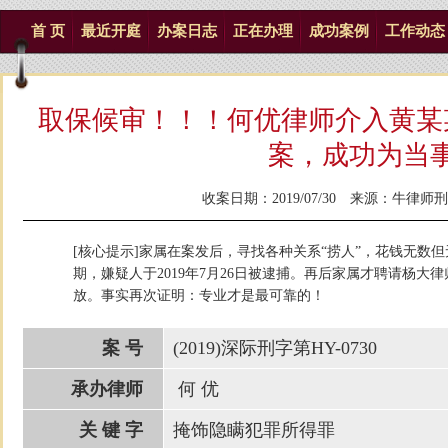
首 页
最近开庭
办案日志
正在办理
成功案例
工作动态
取保候审！！！何优律师介入黄某
案，成功为当
收案日期：2019/07/30 来源：
牛律师刑
[核心提示]家属在案发后，寻找各种关系“捞人”，花钱无数
期，嫌疑人于2019年7月26日被逮捕。再后家属才聘请杨大律
放。事实再次证明：专业才是最可靠的！
案 号
(2019)深际刑字第HY-0730
承办律师
何 优
关 键 字
掩饰隐瞒犯罪所得罪