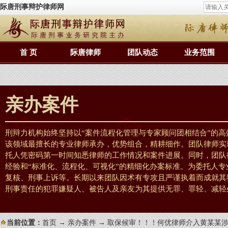
际唐刑事辩护律师网
首 页
际唐律师
团队动态
业务范围
亲办案件
刑辩力机构始终坚持以“案件流程化管理与专家顾问团相结合”的
该领域最擅长的专业律师承办，优势组合，精耕细作。团队律师实
托人凭密码第一时间知悉律师的工作情况和案件进展。同时，团队
经验和“标准化、流程化、可视化”的精细化办案标准。为委托人
复核、刑事上诉等。长期以来团队因术有专攻且严谨执着而成就其
刑事责任的犯罪嫌疑人、被告人及亲友为其提供无罪、罪轻、减轻
当前位置：
首页
→
亲办案件
→ 取保候审！！！何优律师介入黄某某