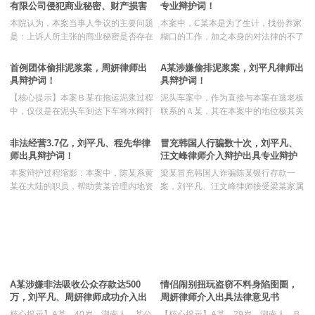
贵院充分考虑并予以采纳！
报致使损失扩大或者抢救工作延误的，
有限公司侵犯商业秘密、财产损害
专业辩护词！
将加重处罚。
赔偿纠纷上诉案
业务范围
本院认为，本案当事人争议的主要问题
本案中，C某本是为了生计，找份养家
是：上诉人所主张的商业秘密是否存在
糊口的工作，加之本身的对法律的不了
和被上诉人自行拆除除尘器行为应承担
解，直接导致其已经触犯刑法而不自
机构足迹
的民事责任。
知。作为Ｃ某的辩护律师，程先华律师
首例团体偷排泥浆案，周妍律师出
A某涉嫌偷排泥浆案，刘平凡律师出
在接手本案之后，前后会见Ｃ某十余
刑辩常识
具辩护词！
具辩护词！
次。程先华律师接待C某家属前后十余
【核心提示】本案Ｂ某在拖运泥浆过程
泥头车案中，作为直接与本案在逃老板
次，向司法机关出具法律意见书，提交
罪名档案
中，仅仅是在泥头车到达下车将水阀打
联系的Ａ某，其在本案中的地位极其关
辩护词，等等。一系列的工作下来，本
开，排放泥浆。可以说，Ｂ某所起的作
键。A某家属通过中国牛律师网找到本
案的案情一波三折，因为本案中，关于
新法速递
用非常之小，而且Ｂ某系为了一份工作
网首席律师刘平凡。经过和刘平凡律师
非法经营3.7亿，刘平凡、程先华律
冒充韩国人行骗数十次，刘平凡、
损害财物的价值几何，怎样鉴定；关于
而参与排放泥浆的。作为本分老实的乡
的约谈，Ａ某家属随即委托刘平凡律师
师出具辩护词！
汪文峰律师介入辩护出具专业辩护
本案中在逃的老板；Ａ某、
下人，Ｂ某完全是为了家里的一份收入
办理A某涉嫌故意毁坏财物罪一案。本
联系我们
词！
本案辩护过程缩影：本案中，陈某系黄
梁某冒充韩国人诈骗陈某银行存款一
而外出打工。苦于自身没有一技之长，
案中，刘平凡律师研究卷宗，找到突破
某在大陆的职员，帮助黄某管理内地资
案，刘平凡、汪文峰律师接受梁某家属
在家庭责任的重担下，Ｂ某才会参与排
口，虽然本案中Ａ某系直接与老板Ｄ某
产。而在上海的林某则是外汇的买家，
的委托担任梁某的辩护人。两律师会见
放泥浆。深圳市每年都会扩充城市容
联系，但是其主要作用差不多还是上传
是犯意的发起者。撰写辩护词的时候，
犯罪嫌疑人达7次之多，仔细查阅卷
量，建筑垃圾的去留也成为城市建设中
下达，而且所得收益也极其低廉。因
两位刑事律师一致认为，本案的陈某系
宗，日以继夜研究案情最终一致认为，
的主要问题。类似B某排
此，刘平凡律师在确定辩
从犯，因为陈某在整个外汇交易过程中
公诉机关对被告人梁某指控的大部分案
只是上传下达，且获得的利润未明显超
件证据不足，认定犯罪事实不清，数额
过工资的实际标准。两位律师依据本案
不准确。应当按证据不足，作出从轻判
的证据及案卷材料，出具达五千字的辩
决特向一审法院提交辩护词!中国牛律
A某涉嫌非法吸收公众存款达500
情侣闹别扭玩盗窃不料身陷囹圄，
护词，最终法庭全部采纳律师的辩护意
师团队办公地址：深圳市福田区南园路
万，刘平凡、周妍律师成功介入出
周妍律师介入出具法律意见书
见，被告人陈某获缓刑
68号上步大厦23楼。【
具辩护词！
核心提示】A某，40岁，湖南人，某公
【核心提示】A某，29岁，湖南人。B