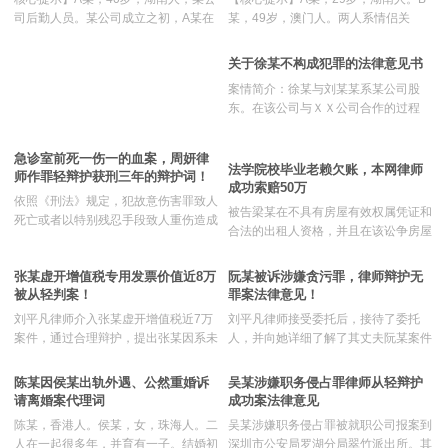
司后勤人员。某公司成立之初，A某在
某，49岁，澳门人。两人系情侣关
B某的怂恿下贪图一时便宜，将自己的
系，从相识到相恋不到三个月时间，在
身份证借给B某去办理公司注册手续，
确定恋人关系后，二人开始共同居住，
关于徐某不构成犯罪的法律意见书
A某担任总经理，而实际上A某一直都
感情一直很稳定。2012年6月3日至4日
案情简介：徐某与刘某某系某公司股
是公司的后勤人员。现公司涉嫌非法吸
凌晨，A某与B某因为琐事发生摩擦，A
东。在该公司与ＸＸ公司合作的过程
收公众存款罪，涉案金额高达500万之
某拿了B某的挎包出门而逃,B某报，A
中，刘某某私自在街头找人刻制了ＸＸ
多，深圳市宝安公安局将A某逮捕。A
某身陷囹圄。A某胞弟经人介绍来到广
公司的公章一枚，并利用该私刻公章制
某家属经人介绍找到广东际唐律师事务
东际唐律师事务所咨询，周妍律师倾囊
急诊室前死一伤一的血案，周妍律
作了一份ＸＸ公司的《授权委托书》。
法学院校毕业老赖欠账，本网律师
所首席律师刘平凡，刘平凡律师携周妍
为其提供法律咨询。前后不到半个小时
师作罪轻辩护获刑三年的辩护词！
ＸＸ公司发现后，向公安机关举报。公
成功索赔50万
律师为其提供法律
就接受委托
依照《刑法》规定，犯故意伤害罪致人
安机关以刘某某、徐某涉嫌伪造公司印
被告梁某在不具有房屋有效权属凭证和
死亡或者以特别残忍手段致人重伤造成
章罪立案侦查，并对二嫌疑人刑事拘
合法的出租人资格，并且在该讼争房屋
严重残疾的，处十年以上有期徒刑、无
留、逮捕。朱立清律师接受律师所指
不符合出租的条件的情况下，即将房屋
期徒刑或者死刑。本案经过周妍律师辩
派，于侦查阶段介入该案，为嫌疑人徐
出租他人，从而导致租赁合同无法进行
张某虚开增值税专用发票价值近8万
阮某被诉涉嫌贪污罪，律师辩护无
护，成功将控方起诉的故意伤害罪主犯
某提供法律服务，并在审查起诉
租赁登记，引起原告不能依法到工商部
被从轻判案！
罪案法律意见！
辩护为从犯，获刑仅三年！赔偿被害人
门办理工商登记，导致梁某不能实现租
家属172618.90元！事后当事人家属非
刘平凡律师介入张某虚开增值税近7万
刘平凡律师接受委托后，接待了委托
赁房屋的目的，使得其原本的经营活动
常满意判决结果，并表示不再上诉！
案件，通过合理辩护，提出张某因系未
人，并向她详细了解了其丈夫阮某案件
无法顺利开展，从而原告邹某要求解除
成年人、虚开数额不算大等情节，建议
的相关情况，查阅了大量的相关法律法
租赁合同。但被告却一再拖延和辩解，
对张某适用缓刑。案情：张某，男，
规，并会见了当事人，根据事实和法律
陈某因侯某出轨外遇、公然重婚诉
吴某涉嫌职务侵占罪律师从轻辩护
无奈，邹某只有求助于律师，希望通过
17岁，因涉嫌虚开增值税专用发票
规定在侦查阶段为其提供法律帮助。后
请离婚案代理词
成功案法律意见
法律程序挽回自己的损
罪，数额达到6万7千多元，而被深圳
在刘平凡律师的努力和争取下，双方在
陈某，香港人。侯某，女，珠海人。二
吴某涉嫌职务侵占罪被就职公司报案到
市罗湖区公安局批准逮捕，后被深圳市
检察院阶段，退钱和解，最终检察院认
人在一起很多年，并育有一子。结婚初
深圳市公安局罗湖分局翠竹派出所。其