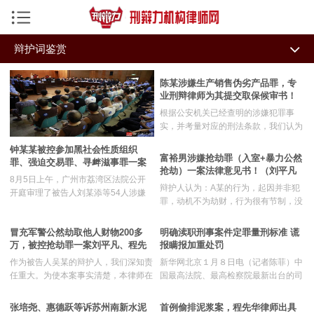
手机导航菜单
辩护词鉴赏
返回首页
全部
辩护词鉴赏
机构律师
陈某涉嫌生产销售伪劣产品罪，专
业刑辩律师为其提交取保候审书！
文学诗歌
随想杂谈
刑事资讯
根据公安机关已经查明的涉嫌犯罪事
实，并考量对应的刑法条款，我们认为
办案手记
学术文章
私募危机处理研究中心
犯罪嫌疑人陈某符合“可能被判处有期
钟某某被控参加黑社会性质组织
徒刑以上刑罚，对其适用取保候审措施
富裕男涉嫌抢劫罪（入室+暴力公然
罪、强迫交易罪、寻衅滋事罪一案
法律论证书
刑辩讲坛
今日热点
也不会发生社会危险性”的条件。因
抢劫）一案法律意见书！（刘平凡
一审
8月5日上午，广州市荔湾区法院公开
此，根据《中华人民共和国刑事诉讼
律师、程先华律师出
辩护人认为：A某的行为，起因并非犯
刑辩痴人
开庭审理了被告人刘某添等54人涉嫌
智辩特训
法》第51条、第96条、第65条等规
罪，动机不为劫财，行为很有节制，没
组织、领导、参加黑社会性质组织等罪
定，特为其提出申请，请予批准。
有犯罪后果。其行为符合刑法规定“情
名一案。公诉机关指控的罪名包括组
律小牛系统
节显著轻微，危害不大，不认为是犯
冒充军警公然劫取他人财物200多
明确渎职刑事案件定罪量刑标准 谎
织、领导、参加黑社会性质组织罪，强
罪”的规定精神。为公正的处理本案，
万，被控抢劫罪一案刘平凡、程先
报瞒报加重处罚
迫交易罪，敲诈勒索罪，寻衅滋事罪，
成功案例
并充分考虑A 某家庭矛盾、儿女负担和
华律师出具质证意见
故意伤害罪、开设赌场罪、非国家工作
作为被告人吴某的辩护人，我们深知责
新华网北京１月８日电（记者陈菲）中
其个性缺陷，为不致使其家庭破裂、子
人员受贿罪等多个罪名。被告人多达
任重大。为使本案事实清楚，本律师在
国最高法院、最高检察院最新出台的司
律师文集
女流离失所、父母孤独残年，在此，辩
54名，而辩护律师团人数多达74人，
呈交本案一审书面辩护词之外，现特就
法解释，首次明确了滥用职权罪和玩忽
护人建议：对A某不起诉释放。
被告人人数和辩护律师人数均刷新广州
该案证据问题发表如下质证意见，恳请
职守罪的定罪量刑标准，规定对谎报瞒
张培尧、惠德跃等诉苏州南新水泥
首例偷排泥浆案，程先华律师出具
业务专长
两级法院审理的“涉黑”