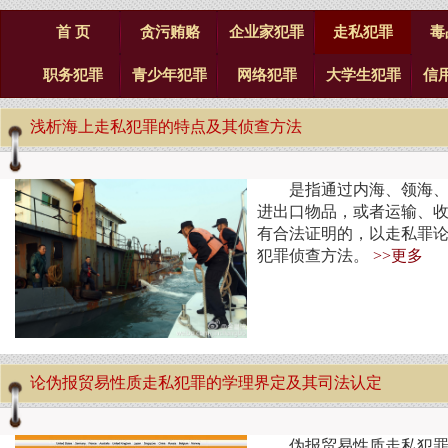
首 页
贪污贿赂
企业家犯罪
走私犯罪
毒
职务犯罪
青少年犯罪
网络犯罪
大学生犯罪
信
浅析海上走私犯罪的特点及其侦查方法
是指通过内海、领海
进出口物品，或者运输、
有合法证明的，以走私罪
犯罪侦查方法。
>>更多
论伪报贸易性质走私犯罪的学理界定及其司法认定
伪报贸易性质走私犯