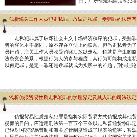
由于广东省是我国走私犯
浅析海关工作人员犯走私罪、放纵走私罪、受贿罪的认定有
走私犯罪属于破坏社会主义市场经济秩序的犯罪，受贿罪
者的客体本不相同，原不存在立法上的联系。但当走私者为了
员行贿，海关工作人员收受贿赂后放纵走私，也就是产生贿赂型
法条竞合关系，根据行为人的参与程度，其行为可能构成走私
以何定罪，是定一罪还是数罪就成为实践中的难题，刑法理
浅析伪报贸易性质走私犯罪的学理界定及其入罪的司法认定
伪报贸易性质走私犯罪是指将实际贸易方式伪报成其他贸
税额的目的，应适用刑法第一百五个三条以走私普通货物罪定
已经对国家贸易管制和海关监管制度造成了现实的危害，客观
则只是违反海关行政法规，属行政违法行为。认定国家关税和