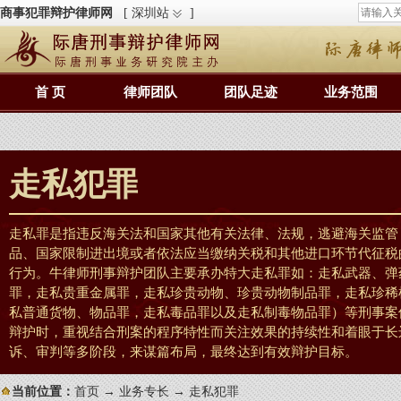
商事犯罪辩护律师网
[ 深圳站
]
首 页
律师团队
团队足迹
业务范围
走私犯罪
走私罪是指违反海关法和国家其他有关法律、法规，逃避海关监管
品、国家限制进出境或者依法应当缴纳关税和其他进口环节代征税
行为。牛律师刑事辩护团队主要承办特大走私罪如：走私武器、弹
罪，走私贵重金属罪，走私珍贵动物、珍贵动物制品罪，走私珍稀
私普通货物、物品罪，走私毒品罪以及走私制毒物品罪）等刑事案
辩护时，重视结合刑案的程序特性而关注效果的持续性和着眼于长
诉、审判等多阶段，来谋篇布局，最终达到有效辩护目标。
当前位置：
首页
→
业务专长
→ 走私犯罪