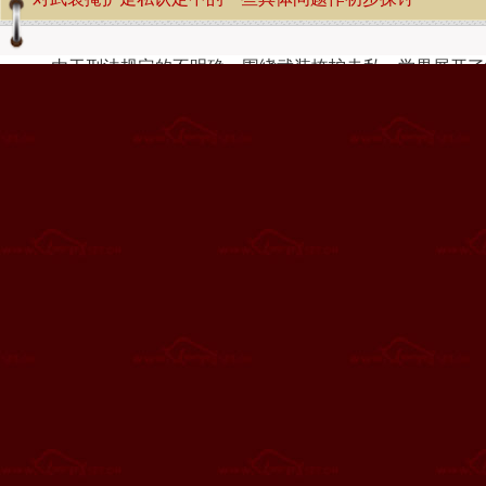
由于刑法规定的不明确，围绕武装掩护走私，学界展开了
的基础上，试图阐明这样几个问题：武装掩护走私不成立独立
护走私所掩护的是走私行为，而不要求是走私犯罪；必须严格
为。
>>更多
正确理解刑法中的“武装掩护”的含义 准确认定走私、毒品
正确理解刑法中的“武
罪和恰当量刑具有重要的意
量；二、“掩护”行为的司
的刑事责任。
>>更多