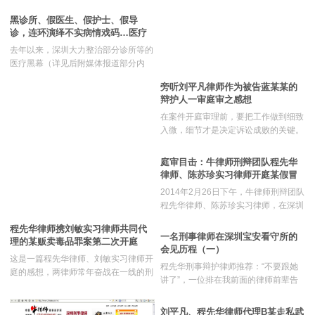
嫌少！”至今仍心有余悸！本案后经过
二审，再到死刑复核程序，至今还没有
黑诊所、假医生、假护士、假导
最终结案。所幸的是，义某某由贩卖毒
诊，连环演绎不实病情戏码…医疗
品罪最终改变定性为窝藏毒品罪，只判
机构人员此类涉嫌犯罪行
去年以来，深圳大力整治部分诊所等的
处有期徒刑五年，于今天上午刑满释
医疗黑幕（详见后附媒体报道部分内
放！义某某为感谢笔者，早早就嘱咐家
容），打击处理了一大批“问题”诊所和
属做好了锦旗今天当面赠送。
旁听刘平凡律师作为被告蓝某某的
与其有关联的网络公司、医托等，对于
辩护人一审庭审之感想
净化深圳医疗环境作用甚大。笔者曾代
理为该类诊所提供网络推广服务的某网
在案件开庭审理前，要把工作做到细致
络公司人员案件
入微，细节才是决定诉讼成败的关键。
（http://www.lawyer123.cn/CasusA/C
我作为一名实习律师，在参与本案的过
asusDetail_6532.html）。由于近期多
程中，学会了要仔细分析研究控方的起
庭审目击：牛律师刑辩团队程先华
宗类似黑诊所的案件相继
诉书和证据，然后确定清晰的辩护思
律师、陈苏珍实习律师开庭某假冒
路；一、辩护律师辩护思路清晰，辩护
注册商标罪案
2014年2月26日下午，牛律师刑辩团队
方向出乎控方所预料；辩护律师开庭准
程先华律师、陈苏珍实习律师，在深圳
备工作扎实、细致，控方在庭审中找不
福田区法院依法开庭了某侵犯注册商标
到辩方的突破口；二、对控方证据的合
程先华律师携刘敏实习律师共同代
罪案，庭审持续了两个多小时，两律师
一名刑事律师在深圳宝安看守所的
理怀疑或者是推翻控方证据的重要性高
理的某贩卖毒品罪案第二次开庭
依法为被告人做了有罪从轻辩护。庭审
会见历程（一）
于辩护词；三、对深圳市
这是一篇程先华律师、刘敏实习律师开
当中，控辩双方争议的焦点是犯罪数额
程先华刑事辩护律师推荐：“不要跟她
庭的感想，两律师常年奋战在一线的刑
问题，控方认为被告人的犯罪数额为
讲了”，一位排在我前面的律师前辈告
案辩护当中。从她们的笔触可以看出，
160余万元，而辩方认为其犯罪数额应
知我，我停止了对这位女律师行为的指
对于她们来说，点点滴滴的小事，都体
为25万元以下。本案通过法庭调查、
责和与会见前台那位保安的理论。后
刘平凡、程先华律师代理B某走私武
现着她们的责任心和怜悯心。而由小见
法庭质证、法庭辩论等环节，查明了本