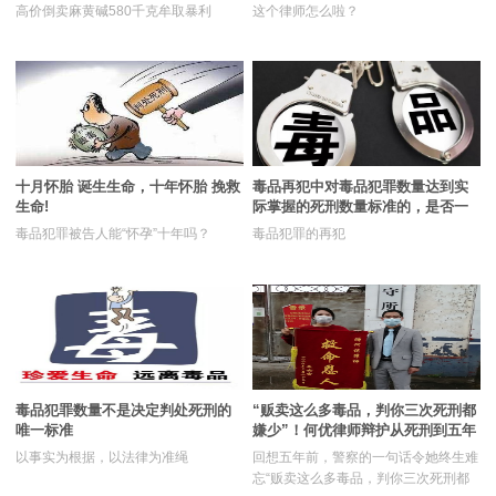
高价倒卖麻黄碱580千克牟取暴利
这个律师怎么啦？
业务范围
机构足迹
刑辩常识
罪名档案
十月怀胎 诞生生命，十年怀胎 挽救
毒品再犯中对毒品犯罪数量达到实
生命!
际掌握的死刑数量标准的，是否一
新法速递
律判处死刑立即执行?
毒品犯罪被告人能“怀孕”十年吗？
毒品犯罪的再犯
联系我们
毒品犯罪数量不是决定判处死刑的
“贩卖这么多毒品，判你三次死刑都
唯一标准
嫌少”！何优律师辩护从死刑到五年
出狱
以事实为根据，以法律为准绳
回想五年前，警察的一句话令她终生难
忘“贩卖这么多毒品，判你三次死刑都