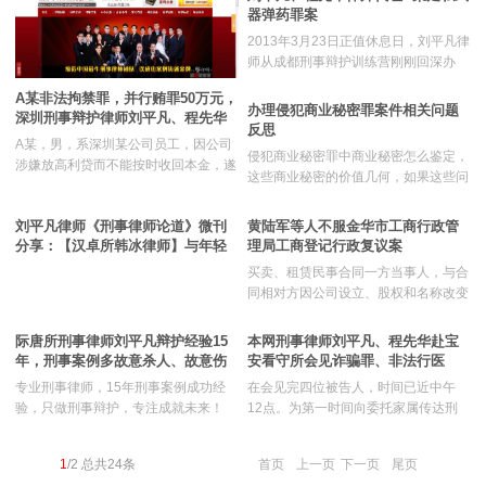
来，这位前辈告知我：“见好就收，我
器弹药罪案
大，能在这么多小事上尽心尽力的律
案被告人的具体
们这样搞一搞，已经达到效果了，不能
师，对于当事人的需求和案件的办理，
2013年3月23日正值休息日，刘平凡律
影响工作，再多的说辞，他们听着都是
也定是十分负责的。以下是文章全文，
师从成都刑事辩护训练营刚刚回深办
废话了”。哦，原来是这样。难怪那位
欢迎广大网友阅读。
公，当事人A女士即找上门来，急于寻
保安和工作人员会说：“这不是我们管
A某非法拘禁罪，并行贿罪50万元，
求刘平凡律师的法律帮助。
办理侵犯商业秘密罪案件相关问题
的，有事去找我们所领导”！很感谢这
深圳刑事辩护律师刘平凡、程先华
反思
些律师前辈，用实战教会
为家属提供有针对
A某，男，系深圳某公司员工，因公司
侵犯商业秘密罪中商业秘密怎么鉴定，
涉嫌放高利贷而不能按时收回本金，遂
这些商业秘密的价值几何，如果这些问
跟随主谋的意见和建议，而将借款人关
题没有厘清，那么将严重影响案件的公
押在某宾馆27小时，后案发，A某等共
正审理及判决。现今司法条件下，对于
刘平凡律师《刑事律师论道》微刊
黄陆军等人不服金华市工商行政管
10人被抓。4月28日，A某被逮捕，罪
商业秘密的相关价值鉴定采取的方法的
分享：【汉卓所韩冰律师】与年轻
理局工商登记行政复议案
名是非法拘禁罪。而被害人并未出现身
确存在疑问，而这也是辩护律师所不得
律师谈刑辩（1-9）
体伤害或者其他人身伤亡后果。不料，
买卖、租赁民事合同一方当事人，与合
不面临的问题。
今日，A某另一犯罪事实被深圳某检察
同相对方因公司设立、股权和名称改变
院反贪部门立案侦查。据悉，A某作为
而进行的相应工商登记一般没有法律上
中间人，长期为没有深圳户口和社保关
的利害关系，其以合同相对方存在民事
际唐所刑事律师刘平凡辩护经验15
本网刑事律师刘平凡、程先华赴宝
系的外籍人士，
侵权行为为由申请行政复议的，行政复
年，刑事案例多故意杀人、故意伤
安看守所会见诈骗罪、非法行医
议机关可以不予受理。
害、抢劫、盗窃等！
罪、故意毁坏财物罪案等
专业刑事律师，15年刑事案例成功经
在会见完四位被告人，时间已近中午
验，只做刑事辩护，专注成就未来！
12点。为第一时间向委托家属传达刑
事律师会见情况并积极地根据律师会见
情况调整律师工作思路和方向，会见完
1
/2 总共24条
首页
上一页
下一页
尾页
毕之后，两刑事辩护律师立即马不停蹄