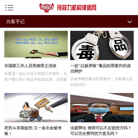
手机导航菜单
办案手记
返回首页
全部
辩护词鉴赏
机构律师
文学诗歌
随想杂谈
刑事资讯
办案手记
学术文章
私募危机处理研究中心
非国家工作人员受贿罪之浅谈
一起“以贩养吸”毒品犯罪案件的成
功辩护
法律论证书
刑辩讲坛
今日热点
本案是一起公司员工利用工作便利，为
以贩养吸的毒品犯罪案件，涉案毒品应
客户预订热门商品并收取款项，进而被
刑辩痴人
智辩特训
区别对待。
指控犯罪的典型案件。公诉机关与辩护
律师对于被告人Z某的行为应全部定性
为非国家工作人员受贿罪，还是部分行
律小牛系统
为仅属违规违纪产生了重大分歧。本文
将通过对本案的深入剖析，探讨非国家
成功案例
工作人员受贿罪中利用职务便利与为他
人谋取利益两大构成要件的实质内涵及
律师文集
司法认定标准。
死刑＆有期徒刑 又一条生命被考
法庭辩论 律师可以不反驳控方吗？
验！
可以完全赞同控方意见吗？
业务专长