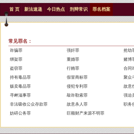
首 页
新法速递
今日热点
刑辩常识
罪名档案
常见罪名：
诈骗罪
强奸罪
抢劫
绑架罪
重婚罪
赌博
盗窃罪
行贿罪
合同
持有毒品罪
假冒商标罪
聚众
贩卖毒品罪
侵犯专利罪
故意
寻衅滋事罪
敲诈勒索罪
强迫
非法吸收公众存款罪
故意杀人罪
职务
妨碍公务罪
巨额财产来源不明罪