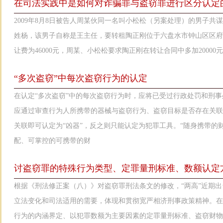
在司法实践中是如何对诈骗罪与盗窃罪进行区分认定
2009年8月8日被告人周某伙同一名叫小松松（另案处理）的男子
姓杨，该男子自称是王主任，要转租陶正刚位于六盘水市钟山区区府
让费为46000元，周某、小松松要求陶正刚在转让合同中多加20000元作为
“多次盗窃”中每次盗窃行为的认定
在认定“多次盗窃”中的每次盗窃行为时，应将已受过行政处罚和刑
应通过审查行为人所携带的器械与盗窃行为、盗窃目标是否存在关联
关联即可认定为“凶器”，反之则只能认定为犯罪工具。“随身携带的
配、可掌控的可携带的财
讨盗窃罪的特殊行为类型、定罪量刑标准、数额认定
根据《刑法修正案（八）》对盗窃罪刑法条文的修改，“两高”近期
立法变化和司法适用的需要，体现和贯彻宽严相济刑事政策精神。
行为的内涵界定、以犯罪数额为主要因素的定罪量刑标准、盗窃财物