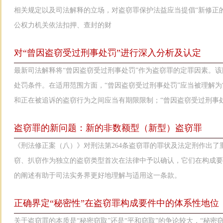
相关规定以及司法解释的立场，对盗窃罪保护法益应当提倡“新修正
公权力机关依法扣押、查封的财
对“曾因盗窃受过刑事处罚”进行深入分析及认定
最新司法解释将“曾因盗窃受过刑事处罚”作为盗窃罪的定罪因素。
处罚条件。在适用范围方面，“曾因盗窃受过刑事处罚”应当被理解为
和正在被追诉的盗窃行为之间应当有期限限制；“曾因盗窃受过刑事
盗窃罪的新问题：新的非数额型（新型）盗窃罪
《刑法修正案（八）》对刑法第264条盗窃罪的罪状及法定刑作出
窃、扒窃作为独立的盗窃类型首次在法律中予以确认，它们在构成
的阐述有助于司法实务界更好地理解与适用这一条款。
正确界定“秘密性”在盗窃罪构成要件中的体系性地位
关于盗窃罪的本质是“秘密窃取”还是“平和窃取”的争论较大，“秘密