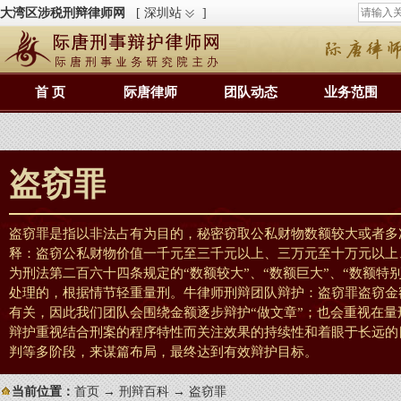
大湾区涉税刑辩律师网
[ 深圳站
]
首 页
际唐律师
团队动态
业务范围
盗窃罪
盗窃罪是指以非法占有为目的，秘密窃取公私财物数额较大或者多
释：盗窃公私财物价值一千元至三千元以上、三万元至十万元以上
为刑法第二百六十四条规定的“数额较大”、“数额巨大”、“数额特
处理的，根据情节轻重量刑。牛律师刑辩团队辩护：盗窃罪盗窃金
有关，因此我们团队会围绕金额逐步辩护“做文章”；也会重视在
辩护重视结合刑案的程序特性而关注效果的持续性和着眼于长远的
判等多阶段，来谋篇布局，最终达到有效辩护目标。
当前位置：
首页
→
刑辩百科
→ 盗窃罪