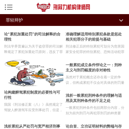
手机导航菜单
罪轻辩护
返回首页
全部
关押场所
机构律师
论“累犯加重处罚”的司法解释的合
准确理解适用特别累犯条款是惩处
理性
相关犯罪分子的前提与基础
强制措施
辩护代理
刑事资讯
刑法学界普遍认为关于盗窃罪的司法解
刑法修正后的特别累犯可划分为危害国
释规定了累犯加重处罚原则，违反了罪
家安全犯罪的特别累犯、恐怖活动犯罪
刑罚种类
刑事责任
私募危机处理研究中心
刑法定原则，侵犯了立法权，应该取
的特别累犯、黑社会性质组织犯罪的特
消；从抽象的角度来看，司法解释立法
别累犯三种类型。从危害国家安全罪主
一般累犯成立条件悖论之一：刑种
刑事证据
量刑标准
今日热点
化有我国宪法的依据；通过对“法定刑
体不能由单位构成来看，单位也不能构
主义与刑罚幅度的非对称性
的限度”以及“数额犯”的反思，我们认为
成危害国家安全罪的特别累犯。“恐怖
虽然对于累犯概念还存在着一定的争
罪轻辩护
罪数类型
该司法解释并没有创设累犯加重处罚原
智辩特训
活动犯罪”的概念有必要明确加以界
议，但构成累犯不仅会对具体的刑罚量
则。
定，它不属于集合概念，其适用范围应
定产生影响，而且也会对其他方面的权
以含有“恐怖”词语表述的罪名为限。黑
管辖回避
办案程序
律小牛系统
论构建醉驾累犯制度的必要性与可
益产生限定性的效果。《刑法修正案
浅析一般累犯刑种条件的理解与适
社会性质组织犯罪特别累犯的构罪适用
行性
（八）》对一般累犯的成立条件也做了
用及其刑种条件的不足之处
范围包括组织、领导、
犯罪种类
司法鉴定法规
成功案例
我国《刑法修正案（八）》虽然规定了
限缩，将未成年人从一般累犯的主体范
一般累犯刑种条件包括两部分内容，分
驾驶人醉酒驾车应受刑事处罚，但是，
围中予以排除。根据我国现行刑法的规
别为前判刑罚与再犯罪刑罚的种类要
律师文集
该修正案对于行为人在受到刑罚以后又
定，在刑度、罪过、主体和时间要求等
求，刑法规范均要求为“有期徒刑以
重新醉驾的行为该如何处理尚未明确，
方面对一般累犯的成立进行了限定。通
上”刑罚才能成立一般累犯。将待决定
浅析累犯从严处罚与宽严相济刑事
论自首、立功证明材料的弊端与存
而现行累犯制度却无法对其适用。有必
过对各具体要求进行深入剖析，可以将
业务专长