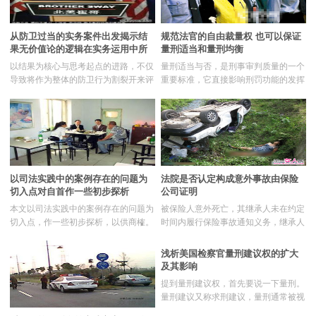
讨。
针对性地对立功制度进行完善。
从防卫过当的实务案件出发揭示结
规范法官的自由裁量权 也可以保证
果无价值论的逻辑在实务运用中所
量刑适当和量刑均衡
呈现的问题
以结果为核心与思考起点的进路，不仅
量刑适当与否，是刑事审判质量的一个
导致将作为整体的防卫行为割裂开来评
重要标准，它直接影响刑罚功能的发挥
价，而且造成“必要限度”的要件丧失独
与刑罚目的的有效实现。笔者认为，根
立的意义与地位，还进一步促成防卫过
据刑法规定和量刑规范化的实践，量刑
当一般构成故意犯罪的结论。实务
适当应当包括以下四个步骤，缺一不
中“唯结果论”的做法，与结果无价值论
可。
的内在逻辑相契合；结果无价值论的兴
起，为“唯结果论”的做法提供了理论根
据。我国刑法对防卫过当的规定不同于
以司法实践中的案例存在的问题为
法院是否认定构成意外事故由保险
日本刑法的相关规定，故不应借鉴立基
切入点对自首作一些初步探析
公司证明
于法益权衡的优越利
本文以司法实践中的案例存在的问题为
被保险人意外死亡，其继承人未在约定
切入点，作一些初步探析，以供商榷。
时间内履行保险事故通知义务，继承人
问题一、被害人及其近亲属可否成为投
与保险公司就是否应按照意外事故赔付
案对象，胡某是自动到案还是被群众扭
产生分歧。
浅析美国检察官量刑建议权的扩大
送，胡某可否认定构成一般自首？问题
及其影响
二、被告人黄某接到异地公安机关电话
提到量刑建议权，首先要说一下量刑。
通知后，按时主动到Ｃ市Ｄ区公安机关
量刑建议又称求刑建议，量刑通常被视
投案，刚进入一楼办公室门口，便被案
为联合决策过程，尽管仅法官有权作出
发地Ａ市Ｂ区公安干警被抓捕，可否认