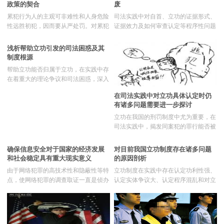
的对象作为成立条件来予以运用本身就
政策的契合
废
要设立醉驾累犯制度，以充分体现《刑
其背后的立法义旨概括为刑
会导致一定的不确定性，而且还要对符
法修正案（八）》对醉驾行为进行规制
业务范围
累犯行为人的主观可非难性和人身危险
司法实践中对自首、立功的证据形式、
合一般累犯条件的再犯罪刑罚从重处
的初衷，并完善醉驾惩处和累犯适用机
性远胜初犯，因而要从严处罚。对累犯
证据效力及如何审查认定等程序性问题
理，又形成了逻辑上的悖论。用刑种条
制。构建醉驾累犯制度在我国不仅具有
从严处罚并不违背宽严相济的刑事政
重视不够。当前应对“案发经过”等自
机构足迹
件作为标准也与现行的刑法规定之间存
必要性，而且具有现实可行性，且对以
策。累犯的处罚原则只是数罪之处罚原
首、立功的证明材料向法定证据形式进
浅析帮助立功引发的司法困惑及其
在不协调之处。
后探讨在轻微但高发刑
则这个大问题中的一个方面。数罪处罚
行必要的转化，形成证据锁链或体系，
刑辩常识
制度根源
原则的脉络很好地反映了宽严相济的刑
达到确实充分的证明要求，从而改变证
帮助立功能否归属于立功，在实践中存
事政策，而累犯的从严处罚即是其
明材料这一“孤证”认定自首、立功的局
罪名档案
在着重大的理论争议和司法困惑，深入
中“当严则严”和“宽中有严”的体现。
面。同时，有必要建立健全自首、立功
思考引发此种困惑的制度根源和价值根
证明材料的审查方法和工作机制。
在司法实践中对立功具体认定时仍
新法速递
源，有助于反思和把握帮助立功的价
有诸多问题需要进一步探讨
值。从理论上讲，帮助立功应当归属于
立功，它有着自己值得关注的规范结
立功在我国的刑罚制度中尤为重要，在
联系我们
构；从正义和功利的角度思索，帮助立
司法实践中，揭发同案犯的罪行能否被
功也有自身的独立制度价值并符合立法
认定为立功，对合犯的一方供述另一方
上设置立功制度的初衷和旨趣，需要防
的犯罪行为是否构成立功，检举连累犯
确保信息安全对于国家的经济发展
对目前我国立功制度存在诸多问题
止的只是帮助立功制度的司法异化现象
的犯罪行为是否构成立功，利用职务之
和社会稳定具有重大现实意义
的原因剖析
并严格限制其存在范围。
便获取的信息在犯罪之后能否用来立
由于网络犯罪的高技术性和隐蔽性等特
立功制度在实践中存在认定功利性强、
功，一般立功与重大立功如何认定，自
点，使网络犯罪的调查取证一直是侦办
认定实体争议大、认定程序混乱和对立
首后又有一般立功表现的应当如何处罚
此类案件的重点和难点，因此需从侦查
功行为评价过高等诸多问题；这些问题
六个问题，争议较大，需要进一步探
角度出发，对计算机网络犯罪的特点、
的存在主要由于对立功制度本质争议
讨。
取证方法和取证步骤，以及网络犯罪的
大、执法理念偏差、法律规定和工作机
取证技术发展方向等问题进行研究和探
制不完善等方面决定的；基于此应当有