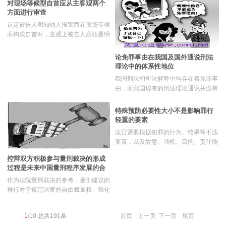
对现场等候型自首应从主客观两个
量刑判决，但缓刑官、检察官及辩护律
定被告人黄某如实供述共同盗窃行为为
方面进行审查
师都能对量刑施加一定影响。理论上来
一般自首？可否认定被
认定被告人明知他人报警而在现场等候
说，检察官量刑建议对法庭或陪审团并
而构成自首时，主观上被告人必须是明
无约束力。
知他人报警而自愿将自己置于司法机关
控制之下，客观上被告人必须是能够逃
论免罪事由在我国及国外通说刑法
离现场而没有逃离。对被告人的这种主
理论中的体系性地位
观心理状态可以通过推定的方法加以认
我国刑法和司法解释中均存在着免罪事
定。
由，而我国现有的刑法理论通说并没有
专门的理论对其进行科学的深入阐说。
免罪事由与犯罪构成的关系并非否定与
特殊预防必要性大小不是影响罪行
被否定的关系，仅就犯罪构成的孤立范
轻重的要素
畴而言，免罪事由与犯罪构成是各自相
法官需要根据犯罪的行为、结果等不法
对独立的关系。但是，就定罪论体系而
要素，以及故意、动机、目的、责任能
言，“免罪事由判断”阶层与“犯罪构
力、违法性认识的可能性、期待可能性
成”阶层是一种层级关系。免罪事由是
控辩双方积极参与量刑裁决的形成
等责任要素，判断被告人所犯之罪是否
犯罪论中的定罪论体系必须考虑的重要
过程是未来中国量刑程序发展的合
属于情节较轻，进而决定是否选择减轻
环节。但目前我国的定
理方向
作为法院量刑裁决的参考，量刑建议的
的法定刑。总之，对应于情节较轻的减
推行对于规范法官的自由裁量权、强化
轻法定刑的选择根据，是罪行较轻，包
量刑程序的对抗性具有积极的意义。但
括不法程度的减轻与责任本身的减轻。
是，量刑建议本身具有一系列天然的局
特殊预防必要性大小不是影响罪行轻重
1
/10 总共191条
首页
上一页
下一页
尾页
限性，仅凭这一建议作出裁决并不足以
的要素，故不能成为选择减轻法定刑的